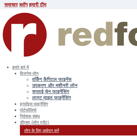
समाचार
ब्लॉग
हमारी टीम
समाचार
ब्लॉग
हमारी टीम
search here
हमारे बारे में
बिजनेस लोन
वर्किंग कैपिटल फाइनेंस
उपकरण और मशीनरी लोन
सप्लाई चेन फाइनेंसिंग
लास्ट माइल फाइनेंसिंग
इनवॉइस फाइनेंसिंग
पोर्टफोलियो
निवेशक संबंध
महीना:
जनवरी 2023
डीएसए (लोन एजेंट)
लोन के लिए आवेदन करें