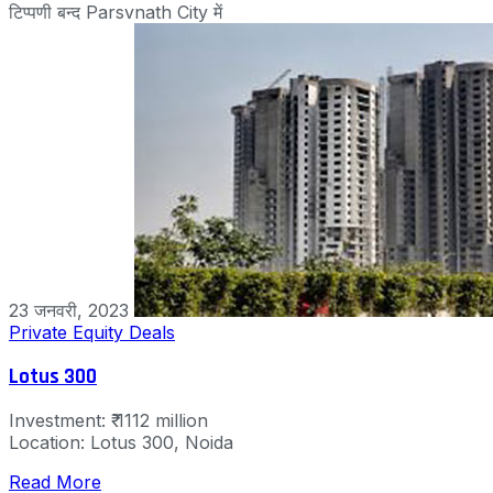
टिप्पणी बन्द
Parsvnath City में
23 जनवरी, 2023
Private Equity Deals
Lotus 300
Investment: ₹ 1112 million
Location: Lotus 300, Noida
Read More