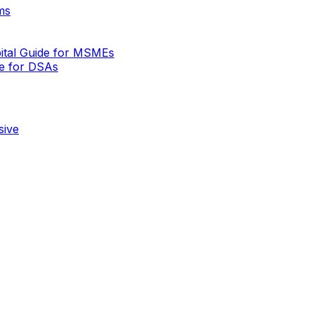
ms
ital Guide for MSMEs
de for DSAs
sive