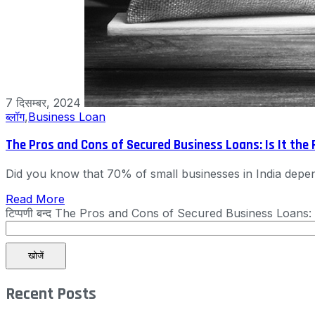
7 दिसम्बर, 2024
ब्लॉग
,
Business Loan
The Pros and Cons of Secured Business Loans: Is It the 
Did you know that 70% of small businesses in India depen
Read More
टिप्पणी बन्द
The Pros and Cons of Secured Business Loans: Is 
खोजें
Recent Posts