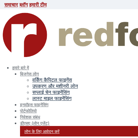
समाचार
ब्लॉग
हमारी टीम
समाचार
ब्लॉग
हमारी टीम
search here
हमारे बारे में
बिजनेस लोन
वर्किंग कैपिटल फाइनेंस
उपकरण और मशीनरी लोन
सप्लाई चेन फाइनेंसिंग
लास्ट माइल फाइनेंसिंग
इनवॉइस फाइनेंसिंग
पोर्टफोलियो
निवेशक संबंध
महीना:
दिसम्बर 2024
डीएसए (लोन एजेंट)
लोन के लिए आवेदन करें